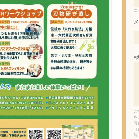
ニ
メ
*
ご
を
写
（
能