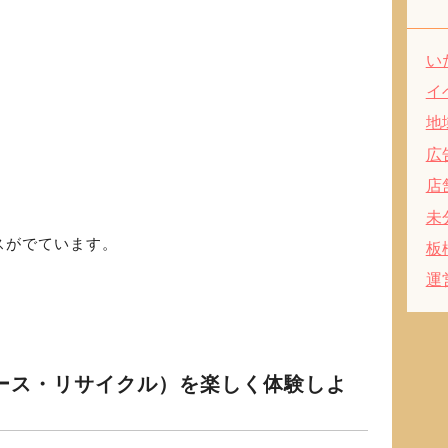
い
イ
地
広
店
未
スがでています。
板
運
ース・リサイクル）を楽しく体験しよ