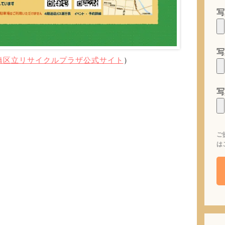
写
写
橋区立リサイクルプラザ公式サイト
）
写
ご
は