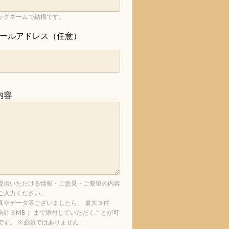
ックネームで結構です。
ールアドレス（任意）
内容
提供いただける情報・ご意見・ご要望の内容
ご入力ください。
真やデータ等ございましたら、 最大３件
合計３MB ）まで添付していただくことが可
です。 ※必須ではありません