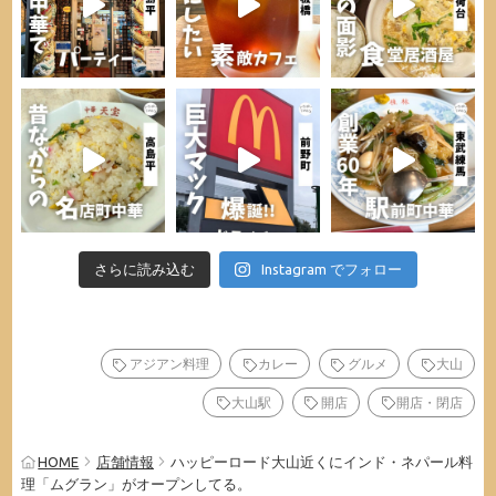
さらに読み込む
Instagram でフォロー
アジアン料理
カレー
グルメ
大山
大山駅
開店
開店・閉店
HOME
店舗情報
ハッピーロード大山近くにインド・ネパール料
理「ムグラン」がオープンしてる。