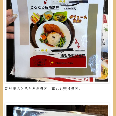
新登場のとろとろ角煮丼、鶏もも照り煮丼。