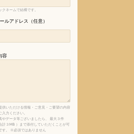
ックネームで結構です。
ールアドレス（任意）
内容
提供いただける情報・ご意見・ご要望の内容
ご入力ください。
真やデータ等ございましたら、 最大３件
合計３MB ）まで添付していただくことが可
です。 ※必須ではありません