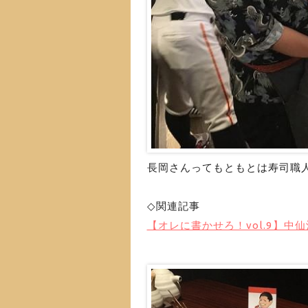
長岡さんってもともとは寿司職
◇関連記事
【オレに書かせろ！vol.9】中