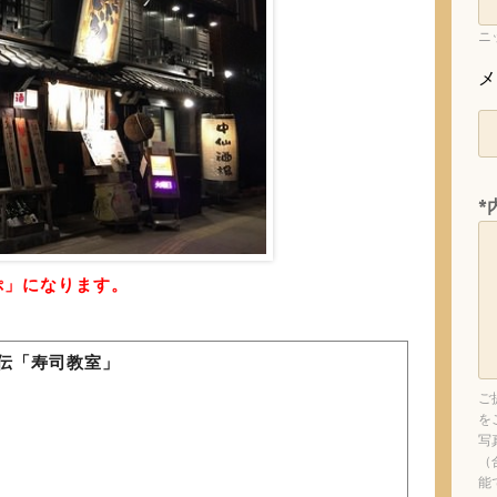
ニ
メ
*
ぷ」になります。
伝「寿司教室」
ご
を
）
写
（
能