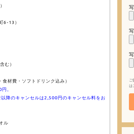
間）
写
6-13）
写
写
員含む）
ご
代・食材費・ソフトドリンク込み）
は
0円。
12以降のキャンセルは2,500円のキャンセル料をお
オル