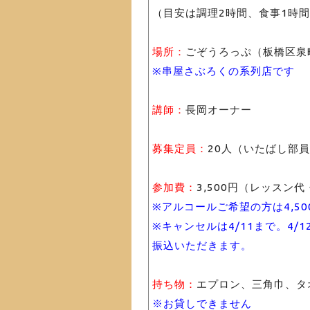
（目安は調理2時間、食事1時
場所：
ごぞうろっぷ（板橋区泉町
※串屋さぶろくの系列店です
講師：
長岡オーナー
募集定員：
20人（いたばし部
参加費：
3,500円（レッスン
※アルコールご希望の方は4,50
※キャンセルは4/11まで。4/
振込いただきます。
持ち物：
エプロン、三角巾、タ
※お貸しできません