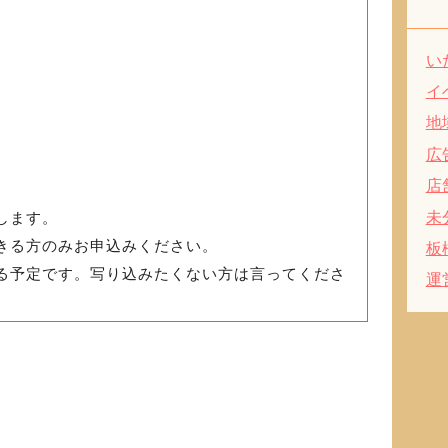
い
イ
地
広
店
未
します。
きる方のみお申込みください。
板
る予定です。写り込みたくない方は言ってくださ
運