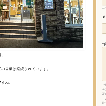
ニ
メ
*
店。
茶の営業は継続されています。
ですね。
ご
を
写
（
能