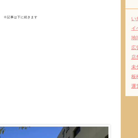
※記事は下に続きます
い
イ
地
広
店
未
板
運