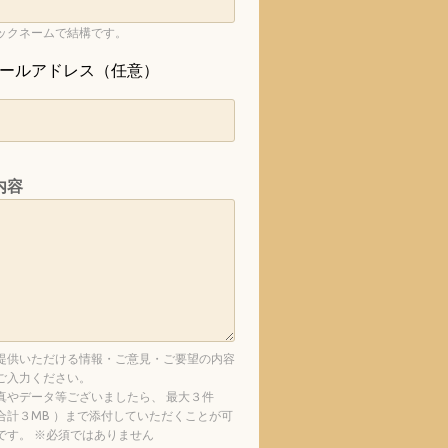
ックネームで結構です。
ールアドレス（任意）
内容
提供いただける情報・ご意見・ご要望の内容
ご入力ください。
真やデータ等ございましたら、 最大３件
合計３MB ）まで添付していただくことが可
です。 ※必須ではありません