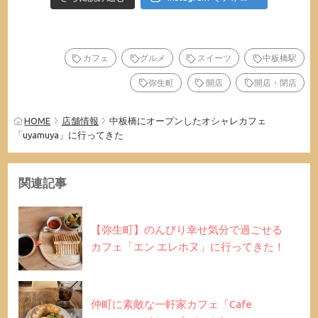
カフェ
グルメ
スイーツ
中板橋駅
弥生町
開店
開店・閉店
HOME
店舗情報
中板橋にオープンしたオシャレカフェ
「uyamuya」に行ってきた
関連記事
【弥生町】のんびり幸せ気分で過ごせる
カフェ「エン エレホヌ」に行ってきた！
仲町に素敵な一軒家カフェ「Cafe