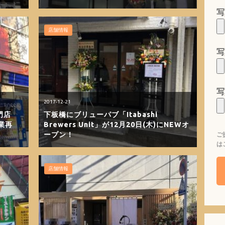
写
店舗情報
写
写
2017-12-21
門店
下板橋にブリューパブ「Itabashi
業再
Brewers Unit」が12月20日(木)にNEWオ
ープン！
ご
は
店舗情報