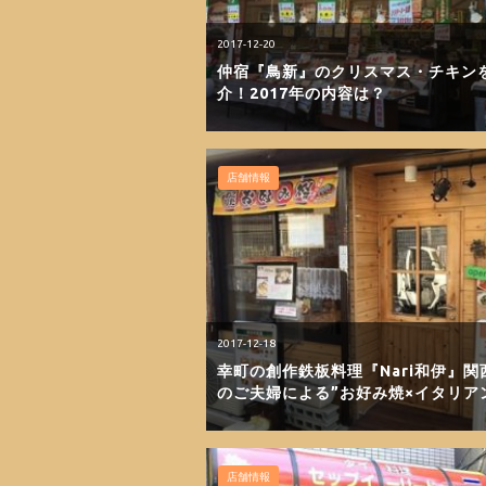
2017-12-20
仲宿『鳥新』のクリスマス・チキン
介！2017年の内容は？
店舗情報
2017-12-18
幸町の創作鉄板料理『Nari和伊』関
のご夫婦による”お好み焼×イタリア
店舗情報