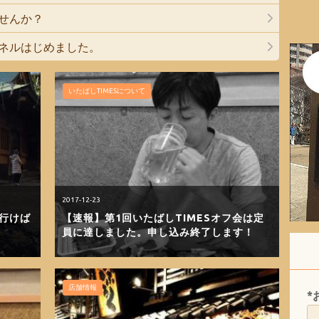
ませんか？
ャンネルはじめました。
いたばしTIMESについて
2017-12-23
に行けば
【速報】第1回いたばしTIMESオフ会は定
員に達しました。申し込み終了します！
店舗情報
*