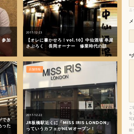
ニ
メ
2017-12-23
。参加
【オレに書かせろ！vol.10】中仙酒場 串屋
さぶろく 長岡オーナー 修業時代の話
*
店舗情報
ご
を
2017-12-22
写
ができ
JR板橋駅近くに「MISS IRIS LONDON」
（
あった
っていうカフェがNEWオープン！
能