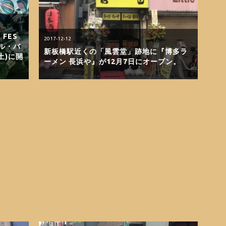
 FES
2017-12-12
ール・バ
新板橋駅近くの「風雲堂」跡地に『博多ラ
土)に開
ーメン 長浜や』が12月7日にオープン。