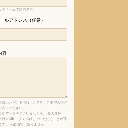
ックネームで結構です。
ールアドレス（任意）
内容
提供いただける情報・ご意見・ご要望の内容
ご入力ください。
真やデータ等ございましたら、 最大３件
合計３MB ）まで添付していただくことが可
です。 ※必須ではありません