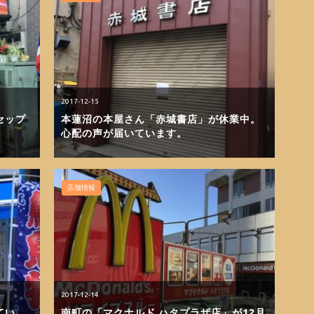
2017-12-15
セップ
本蓮沼の本屋さん「赤城書店」が休業中。
。
心配の声が届いています。
店舗情報
2017-12-14
てい
南町の「マクナルド ハタプラザ店」が12月