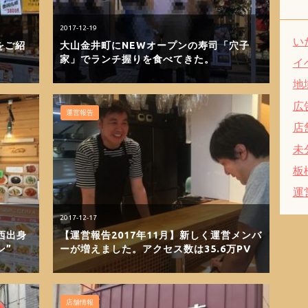
2017-12-19
い
をご紹
大山金井町にNEWオープンの寿司「穴子
家」でランチ握りを食べてきた。
イ
地
広
運営報告
店
未
板
運
2017-12-17
西出身
【運営報告2017年11月】新しく運営メンバ
ン”
ーが増えました。アクセス数は35.6万PV
店舗情報