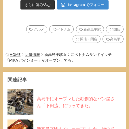
さらに読み込む
Instagram でフォロー
グルメ
ベトナム
新高島平駅
開店
開店・閉店
高島平
HOME
店舗情報
新高島平駅近くにベトナムサンドイッチ
「MIKA バインミー」がオープンしてる。
関連記事
高島平にオープンした独創的なパン屋さ
ん「下田流」に行ってきた。
新高島平駅すぐにオープンした「鰻の成