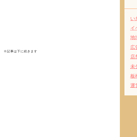
い
イ
地
広
※記事は下に続きます
店
未
板
運