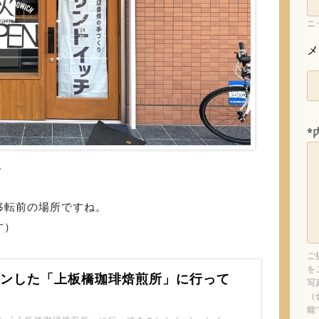
ニ
メ
*
。
移転前の場所ですね。
す）
ご
を
プンした「上板橋珈琲焙煎所」に行って
写
（
能