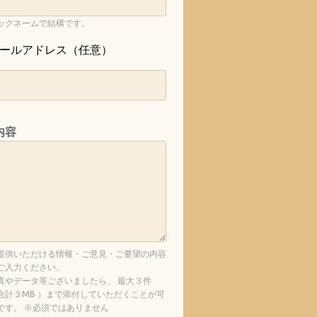
ックネームで結構です。
ールアドレス（任意）
内容
提供いただける情報・ご意見・ご要望の内容
ご入力ください。
真やデータ等ございましたら、 最大３件
合計３MB ）まで添付していただくことが可
です。 ※必須ではありません