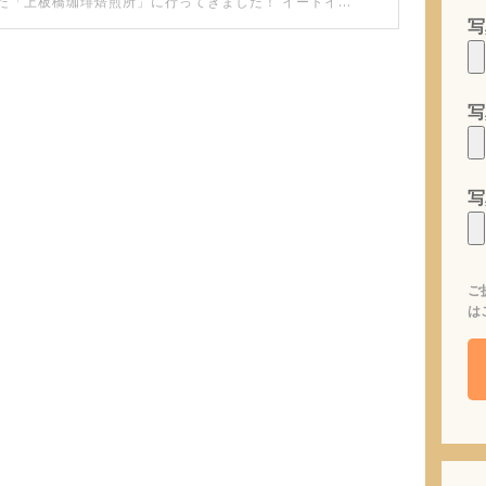
移転オープンした「上板橋珈琲焙煎所」に行ってきました！ イートインスペースが圧倒的に広くなっていてびっくり。 移転前のお店も素敵でしたが、より魅力が増した気がします。
写
写
写
ご
は