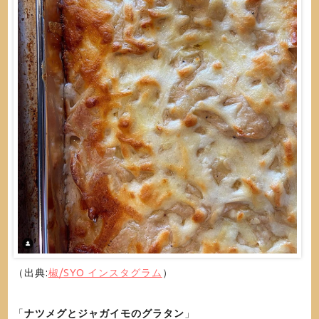
（出典:
椒/SYO インスタグラム
）
「
ナツメグとジャガイモのグラタン
」