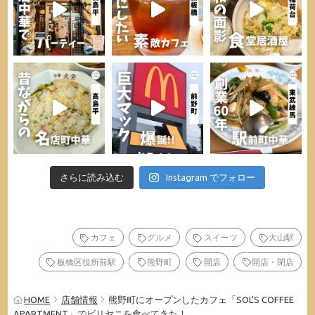
さらに読み込む
Instagram でフォロー
カフェ
グルメ
スイーツ
大山駅
板橋区役所前駅
熊野町
開店
開店・閉店
HOME
店舗情報
熊野町にオープンしたカフェ「SOL’S COFFEE
APARTMENT」でビリヤニを食べてきた！