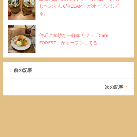
じ〜ぷりん C⁺REEAM」がオープンして
る。
仲町に素敵な一軒家カフェ「Cafe
FOREST」がオープンしてる。
前の記事
次の記事