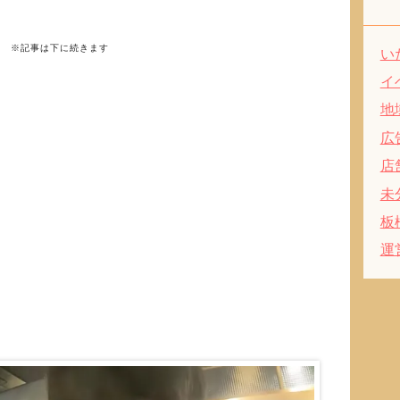
※記事は下に続きます
い
イ
地
広
店
未
板
運