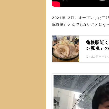
2021年12月にオープンした
豚肉量がとんでもないことにな
蓮根駅近
ン豚嵐」
これはチャーシ