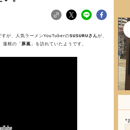
が、人気ラーメンYouTuberの
SUSURUさん
が、
、蓮根の「
豚嵐
」を訪れていたようです。
*