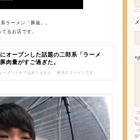
ニ
メ
二郎系ラーメン「豚嵐」。
ってるお店です。
くにオープンした話題の二郎系「ラーメ
*
の豚肉量がすご過ぎた。
ューメンとかではありません。 基本のラーメンです。
ご
を
写
（
能