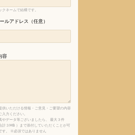
ックネームで結構です。
ールアドレス（任意）
内容
提供いただける情報・ご意見・ご要望の内容
ご入力ください。
真やデータ等ございましたら、 最大３件
合計３MB ）まで添付していただくことが可
です。 ※必須ではありません