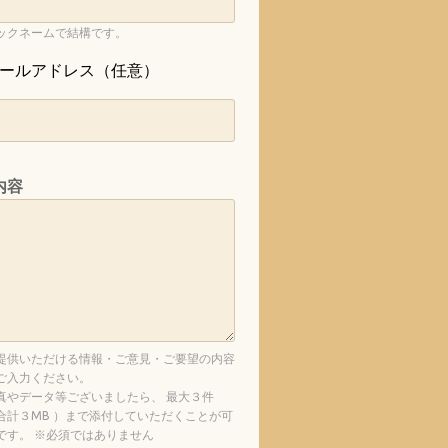
ックネームで結構です。
ールアドレス（任意）
内容
提供いただける情報・ご意見・ご要望の内容
ご入力ください。
真やデータ等ございましたら、 最大３件
合計３MB ）まで添付していただくことが可
です。 ※必須ではありません