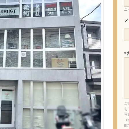
ニ
メ
*
ご
を
写
（
能