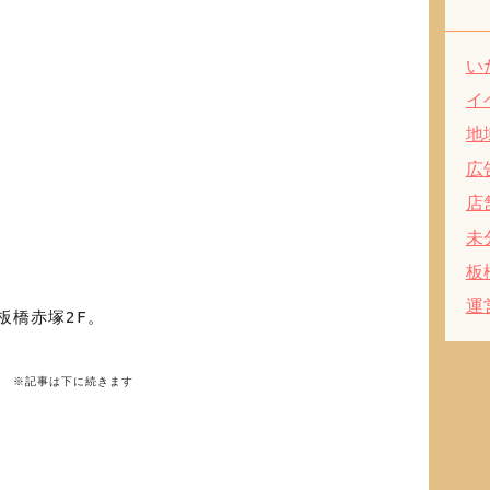
い
イ
地
広
店
未
板
運
板橋赤塚2F
。
※記事は下に続きます