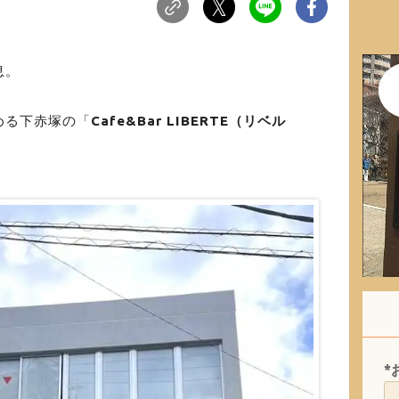
息。
める下赤塚の「
Cafe&Bar
LIBERTE（リベル
*