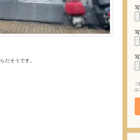
写
写
写
からだそうです。
ご
は