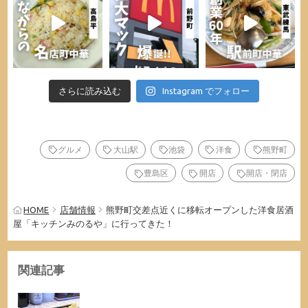
さらに読み込む
Instagram でフォロー
グルメ
大山駅
池袋
洋食
熊野町
豊島区
開店
開店・閉店
HOME
店舗情報
熊野町交差点近くに移転オープンした洋食居酒
屋「キッチンみのるや」に行ってきた！
関連記事