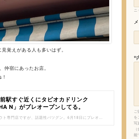
ニ
メ
に見覚えがある人も多いはず。
*
に、仲宿にあったお店。
ね！
所前駅すぐ近くにタピオカドリンク
 CHA N」がプレオープンしてる。
ご
を
小さなテイクアウト専門店ですが、話題性バツグン。6月18日にプレオープンしてから、よく行列ができています。
写
（
能