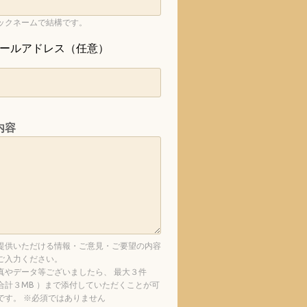
ックネームで結構です。
ールアドレス（任意）
内容
提供いただける情報・ご意見・ご要望の内容
ご入力ください。
真やデータ等ございましたら、 最大３件
合計３MB ）まで添付していただくことが可
です。 ※必須ではありません