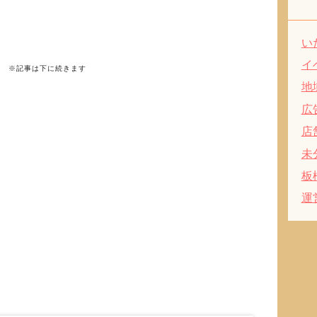
い
イ
※記事は下に続きます
地
広
店
未
板
運