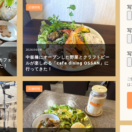
写
店舗情報
写
2026-06-08
写
中板橋にオープンした野菜とクラフトビー
カフェ
ルが楽しめる「cafe dining OSSAN」に
た！
行ってきた！
ご
は
店舗情報