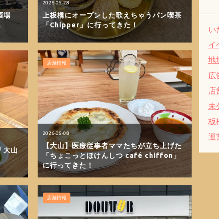
2026-05-28
酒場
上板橋にオープンした歌えちゃうパン喫茶
「Chipper」に行ってきた！
い
イ
地
店舗情報
広
店
未
板
2026-05-08
運
【大山】医療従事者ママたちが立ち上げた
「大山
「ちょこっとほけんしつ café chiffon」
に行ってきた！
店舗情報