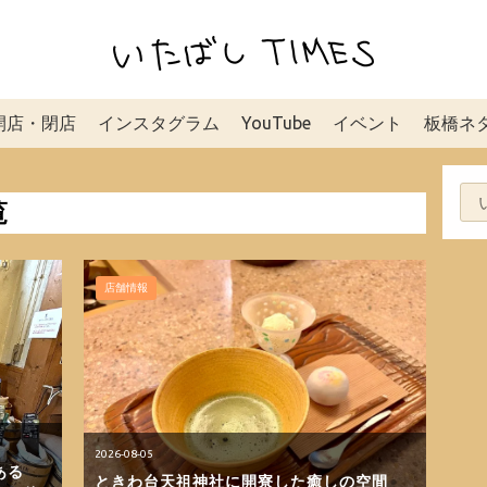
開店・閉店
インスタグラム
YouTube
イベント
板橋ネ
覧
店舗情報
2026-08-05
ある
ときわ台天祖神社に開寮した癒しの空間