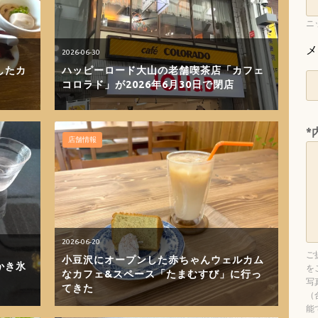
ニ
メ
2026-06-30
したカ
ハッピーロード大山の老舗喫茶店「カフェ
！
コロラド」が2026年6月30日で閉店
*
店舗情報
2026-06-20
ご
小豆沢にオープンした赤ちゃんウェルカム
かき氷
を
なカフェ&スペース「たまむすび」に行っ
写
てきた
（
能