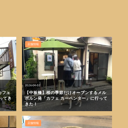
店舗情報
2026-04-02
カフェ
【中板橋】桜の季節だけオープンするメル
ってき
ボルン発「カフェ カーペンター」に行って
きた！
店舗情報