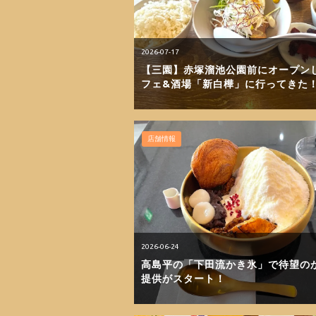
2026-07-17
【三園】赤塚溜池公園前にオープン
フェ&酒場「新白樺」に行ってきた
店舗情報
2026-06-24
高島平の「下田流かき氷」で待望の
提供がスタート！