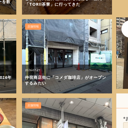
ーを飲
「TORII茶寮」に行ってきた
店舗情報
2026-07-21
026年
仲宿商店街に「コメダ珈琲店」がオープン
するみたい
店舗情報
*