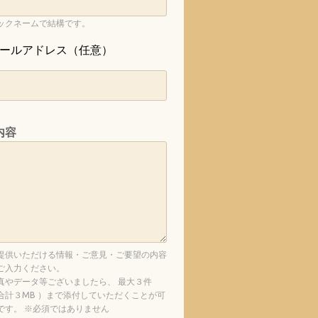
ックネームで結構です。
ールアドレス（任意）
内容
提供いただける情報・ご意見・ご要望の内容
ご入力ください。
真やデータ等ございましたら、 最大３件
合計３MB ）まで添付していただくことが可
です。 ※必須ではありません